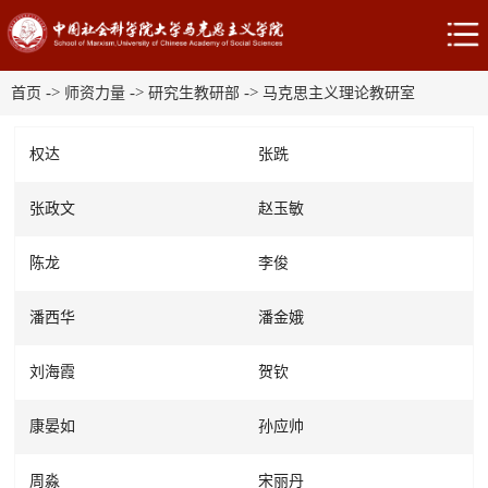
->
->
->
首页
师资力量
研究生教研部
马克思主义理论教研室
权达
张跣
张政文
赵玉敏
陈龙
李俊
潘西华
潘金娥
刘海霞
贺钦
康晏如
孙应帅
周淼
宋丽丹