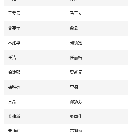
王爱云
马正立
曾宪奎
龚云
林建华
刘须宽
任洁
任丽梅
徐沐熙
贺新元
禚明亮
李楠
王晶
谭扬芳
樊建新
秦国伟
黄艳红
高迎爽