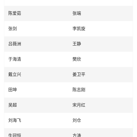
陈爱茹
张端
张剑
李凯旋
吕薇洲
王静
于海清
樊欣
戴立兴
姜卫平
田坤
陈志刚
吴超
宋月红
刘海飞
刘仓
牛冠恒
方涛