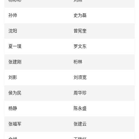
孙帅
史为磊
沈阳
曾宪奎
夏一璞
罗文东
张建刚
桁林
刘影
刘须宽
侯为民
周华珍
杨静
陈永盛
张福军
张建云