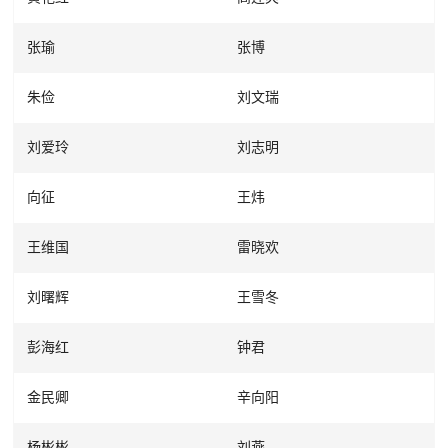
张瑜
张博
朱俭
刘文瑞
刘爱玲
刘志明
向征
王炜
王维国
雷晓欢
刘曙辉
王雪冬
彭海红
钟君
金民卿
辛向阳
杨彬彬
刘燕