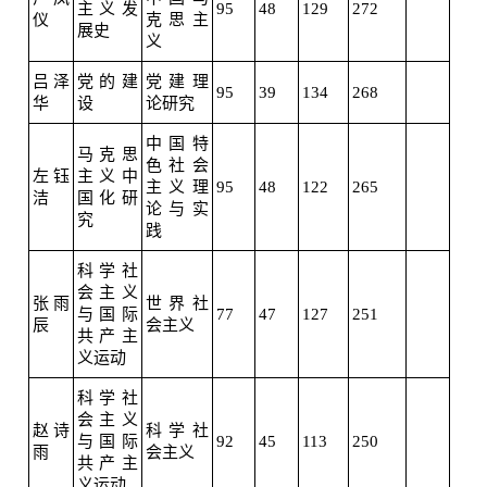
主义发
95
48
129
272
仪
克思主
展史
义
吕泽
党的建
党建理
95
39
134
268
华
设
论研究
中国特
马克思
色社会
左钰
主义中
主义理
95
48
122
265
洁
国化研
论与实
究
践
科学社
会主义
张雨
世界社
与国际
77
47
127
251
辰
会主义
共产主
义运动
科学社
会主义
赵诗
科学社
与国际
92
45
113
250
雨
会主义
共产主
义运动