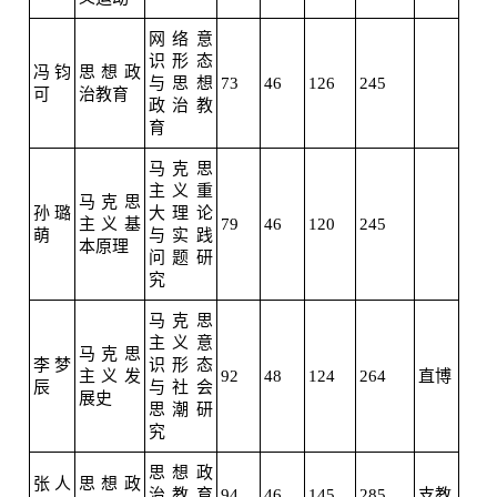
网络意
识形态
冯钧
思想政
与思想
73
46
126
245
可
治教育
政治教
育
马克思
主义重
马克思
孙璐
大理论
主义基
79
46
120
245
萌
与实践
本原理
问题研
究
马克思
主义意
马克思
李梦
识形态
主义发
92
48
124
264
直博
辰
与社会
展史
思潮研
究
思想政
张人
思想政
治教育
94
46
145
285
支教