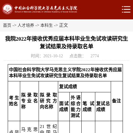
->
->
-> 正文
首页
人才培养
本科生
我院2022年接收优秀应届本科毕业生免试攻读研究生
复试结果及待录取名单
时间：2021-10-12
点击数：
2774
中国社会科学院大学马克思主义学院2022年接收优秀应届
本科毕业生免试攻读研究生复试结果及待录取名单
复试成绩
拟录取
拟录取
外语
考生
专业名
研究方
备注
面试
综合
笔试
复试总
姓名
称
向名称
成绩
能力
成绩
成绩
测试
21世纪
马克思
卢凤
中国马